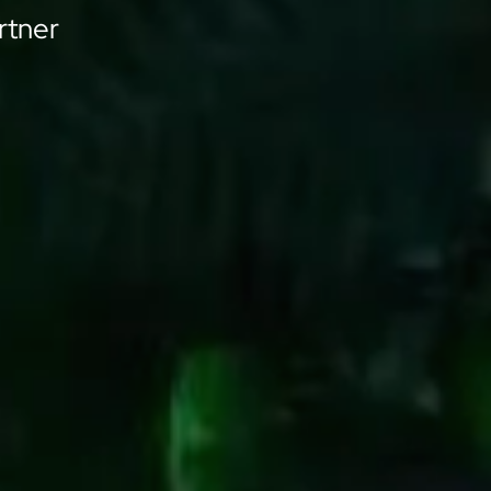
rtner
rtner