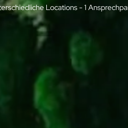
terschiedliche Locations - 1 Ansprechpa
terschiedliche Locations - 1 Ansprechpa